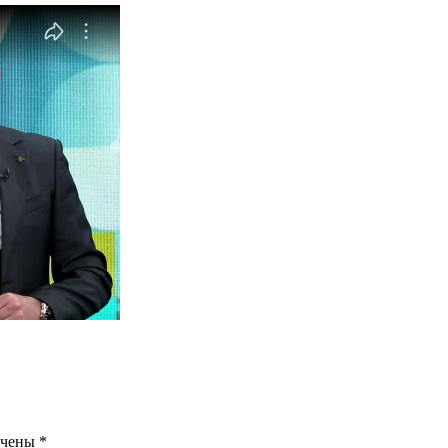
ечены
*