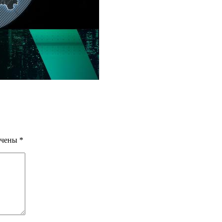
ечены
*