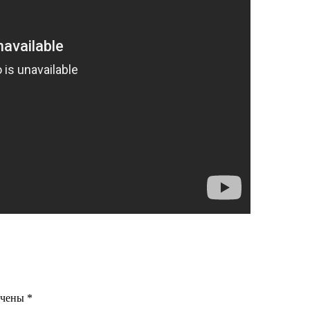
ечены
*