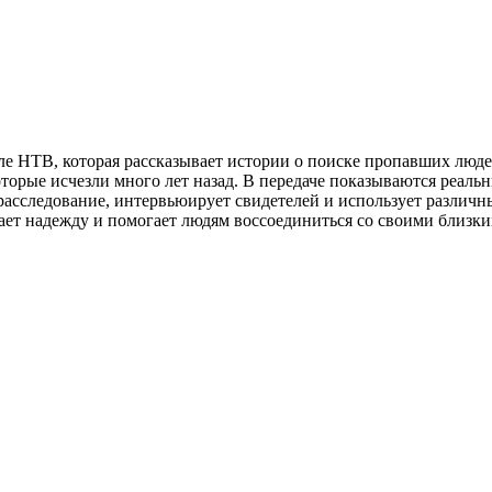
ле НТВ, которая рассказывает истории о поиске пропавших люд
торые исчезли много лет назад. В передаче показываются реальн
расследование, интервьюирует свидетелей и использует различн
дает надежду и помогает людям воссоединиться со своими близки