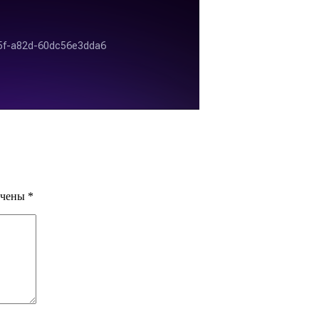
ечены
*