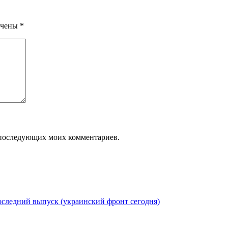
ечены
*
ля последующих моих комментариев.
следний выпуск (украинский фронт сегодня)