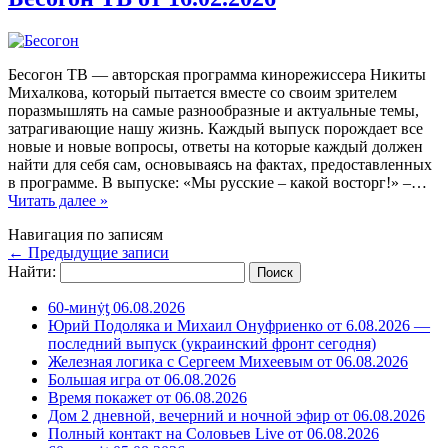
Бесогон ТВ — авторская программа кинорежиссера Никиты
Михалкова, который пытается вместе со своим зрителем
поразмышлять на самые разнообразные и актуальные темы,
затрагивающие нашу жизнь. Каждый выпуск порождает все
новые и новые вопросы, ответы на которые каждый должен
найти для себя сам, основываясь на фактах, предоставленных
в программе. В выпуске: «Мы русские – какой восторг!» –…
Читать далее »
Навигация по записям
←
Предыдущие записи
Найти:
60-минẏƫ 06.08.2026
Юрий Подоляка и Михаил Онуфриенко от 6.08.2026 —
последний выпуск (украинский фронт сегодня)
Железная логика с Сергеем Михеевым от 06.08.2026
Большая игра от 06.08.2026
Время покажет от 06.08.2026
Дом 2 дневной, вечерний и ночной эфир от 06.08.2026
Полный контакт на Соловьев Live от 06.08.2026